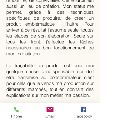
rencontre, de convivialité. Cet endroit est
aussi un lieu de création. Mon statut me
permet, grâce à des techniques
spécifiques de produire, de créer un
produit emblématique : l'huitre. Pour
arriver à ce résultat j'assume seule, toutes
les étapes de son élaboration. Seule sur
tous les front, j'effectue les tâches
nécessaires au bon fonctionnement de
mon exploitation.
La traçabilité du produit est pour moi
quelque chose d'indispensable qui doit
être transmise au consommateur c'est
pour cela que je vends ma production sur
différents marchés, tout en donnant des
explications sur mon métier, ma passion.
Je fais partie de Marchés Paysans car il
est pour moi essentiel de défendre les
Phone
Email
Facebook
petits producteurs, même si il peut parfois
être dur de s'investir avec notre emploi du
temps chargé. Cale me semble très
important afin que les petits producteurs